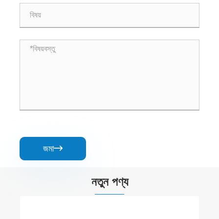
জমা

নতুন পণ্য