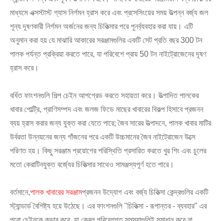
মাধ্যমে এক্সস্টাস্ট গ্যাস নির্গমন হ্রাস করে এবং প্রসেসিংয়ের সময় উত্পন্ন বর্জ্য জল
শূন্য দূষণকারী নির্গমন অর্জনের জন্য চিকিত্সার পরে পুনর্ব্যবহার করা যায়। এটি
অনুমান করা হয় যে মাঝারি আকারের সরঞ্জামগুলির একটি সেট প্রতি বছর 300 টন
পালক পর্যন্ত প্রক্রিয়া করতে পারে, যা পরিবেশে প্রায় 50 টন নাইট্রোজেনের দূষণ
হ্রাস করে।
বর্ধিত ফাংশনগুলি শিল্প চেইন আপগ্রেড করতে সহায়তা করে। উত্পাদিত পালকের
খাবার পোল্ট্রি, প্রাণিসম্পদ এবং জলজ ফিডে মাছের খাবারের বিকল্প হিসাবে প্রজনন
ব্যয় হ্রাস করার জন্য যুক্ত করা যেতে পারে; জৈব সারের উত্পাদনে, পালক খাবার মাটির
উর্বরতা উন্নয়নের জন্য গাঁজনের পরে একটি উচ্চমানের জৈব নাইট্রোজেন উত্সে
পরিণত হয়। কিছু সরঞ্জাম প্রয়োগের পরিস্থিতি প্রসারিত করতে খুর শিং এবং চুলের
মতো কেরাটিনযুক্ত বর্জ্যের চিকিত্সার সাথেও সামঞ্জস্যপূর্ণ হতে পারে।
বর্তমানে,
পালক খাবারের সরঞ্জাম
প্রজনন উদ্যোগ এবং বর্জ্য চিকিত্সা কেন্দ্রগুলির একটি
স্ট্যান্ডার্ড বৈশিষ্ট্য হয়ে উঠেছে। এর ফাংশনগুলি "চিকিত্সা - রূপান্তর - ব্যবহার" এর
পুরো চেইনকে কভার করে, যা কেবল পরিবেশগত সমস্যাগুলিই সমাধান করে না,