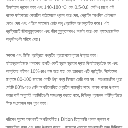
ডিভাইসে প্রবেশ করে এবং 140-180 ℃ এবং 0.5-0.8 এমপিএ চাপে এটি
পালক ফাইবারের কেরাটিন কাঠামোকে ধ্বংস করে দেয়, প্রোটিন আণবিক চেইনকে
ভেঙে দেয় এবং এটিকে সহজেই ছোট অণু প্রোটিনে রূপান্তরিত করে। এই
প্রক্রিয়াটি জীবাণুমুক্তকরণ এবং জীবাণুমুক্তকরণও অর্জন করে এবং প্যাথোজেনিক
অণুজীবগুলি সরিয়ে দেয়।
শুকনো এবং মিলিং প্রক্রিয়া পণ্যটির প্রয়োগযোগ্যতা উন্নত করে।
হাইড্রোলাইজড পালকের পাল্পটি একটি ড্রাম ড্রায়ার দ্বারা ডিহাইড্রেটেড হয় এবং
আর্দ্রতার পরিমাণ 10%এরও কম হয়ে যায় এবং তারপরে এটি গ্রাইন্ডিং সিস্টেমের
মাধ্যমে 80-100 জালের একটি গুঁড়া পণ্য হিসাবে তৈরি করা হয়। সরঞ্জামগুলির পুরো
সেটটি 80%এরও বেশি অপরিশোধিত প্রোটিন সামগ্রীর সাথে পালক খাবার উত্পাদন
করার দাবি অনুযায়ী পরামিতিগুলি সামঞ্জস্য করতে পারে, বিভিন্ন প্রজনন পরিস্থিতিতে
ফিড সংযোজন মান পূরণ করে।
পরিবেশ সুরক্ষা ফাংশনটি অপরিবর্তনীয়। Dition তিহ্যবাহী পালক জ্বলন বা
ল্যান্ডফিল গন্ধ এবং দূষণ উত্পাদন করবে। পালকের খাবারের সরঞ্জামগুলি বন্ধ চিকিত্সার