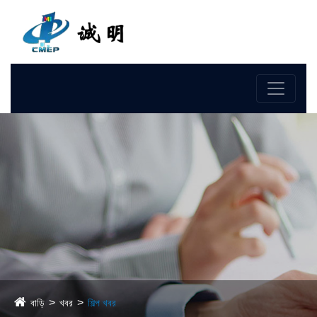
ভাষা
বাড়ি
খবর
শিল্প খবর