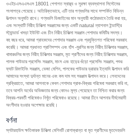
ওএইচএসএএসএস 18001 পেশাগত স্বাস্থ্য ও সুরক্ষা ব্যবস্থাপনা সিস্টেমের
শংসাপত্র পেয়েছে। অতিরিক্তভাবে, এটি তার পণ্যগুলির সাথে সম্পর্কিত বিভিন্ন
উত্পাদন অনুমতি রাখে। পণ্যগুলি ডিজাইনের মান অনুযায়ী কঠোরভাবে তৈরি করা হয়,
এবং সংস্থাটি নিরীহ চিকিত্সা সরঞ্জামের জন্য একটি natural ন্যাশনাল ইন্ডাস্ট্রি
স্ট্যান্ডার্ড খসড়া ইউনিট এবং চীন নিরীহ চিকিত্সা সরঞ্জাম পেশাদার কমিটির সদস্য।
বহু বছর ধরে, আমরা গ্রাহকদের পেশাদার সরঞ্জাম এবং প্রযুক্তিগত পরিষেবা সরবরাহ
করেছি। আমরা প্রধানত প্রাণিসম্পদ এবং হাঁস -মুরগির জন্য নিরীহ চিকিত্সার সরঞ্জাম,
খামারগুলির জন্য নিরীহ চিকিত্সার সরঞ্জাম, মৃত প্রাণীদের জন্য নিরীহ চিকিত্সার সরঞ্জাম,
পালক পাউডার প্রসেসিং সরঞ্জাম, মাংস এবং হাড়ের গুঁড়ো প্রসেসিং সরঞ্জাম, পশুর
ফ্যাট রিফাইনিং সরঞ্জাম, ভেজা মেশিন, পালকের পাউডার ড্রায়ার ইত্যাদি উত্পাদন করি
আমাদের সংস্থা দুর্দান্ত মানের এবং কম দাম সহ সরঞ্জাম উত্পাদন করে। লেনদেনের
প্রক্রিয়াতে, আমরা আপনাকে কেবল পেশাদার প্রাক-বিক্রয় পরিষেবা সরবরাহ করি না,
তবে আপনি অর্থের অভিজ্ঞতার জন্য কোনও মূল্য পেয়েছেন তা নিশ্চিত করার জন্য
বিক্রয়-পরবর্তী পরিষেবাও নিখুঁত পরিষেবাও রয়েছে। আমরা চীনে আপনার দীর্ঘমেয়াদী
অংশীদার হওয়ার অপেক্ষায় রয়েছি।
বর্ণনা
স্লটারহাউস ক্ষতিকারক চিকিত্সা মেশিনটি রোগাক্রান্ত বা মৃত প্রাণীদের মৃতদেহগুলি