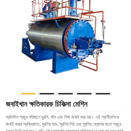
জবাইখান ক্ষতিকারক চিকিত্সা মেশিন
প্রতিদিন প্রচুর পরিমাণে মুরগি, হাঁস এবং গিজ জবাই করা হয়। এই প্রাণীগুলিকে
জবাই করার প্রক্রিয়াতে, মুরগির ঘাড়, মুরগির পিঠ এবং মুরগির ফ্রেমের মতো প্রচুর