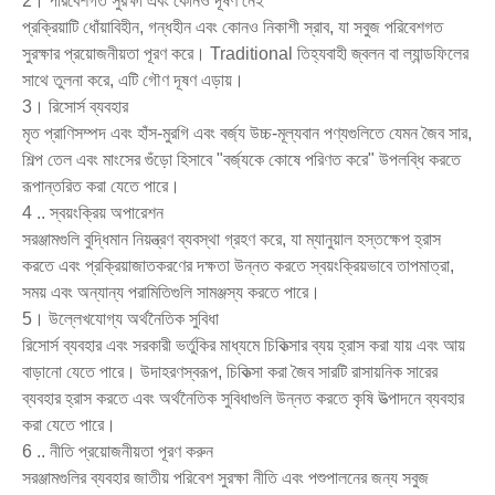
2। পরিবেশগত সুরক্ষা এবং কোনও দূষণ নেই
প্রক্রিয়াটি ধোঁয়াবিহীন, গন্ধহীন এবং কোনও নিকাশী স্রাব, যা সবুজ পরিবেশগত
সুরক্ষার প্রয়োজনীয়তা পূরণ করে। Traditional তিহ্যবাহী জ্বলন বা ল্যান্ডফিলের
সাথে তুলনা করে, এটি গৌণ দূষণ এড়ায়।
3। রিসোর্স ব্যবহার
মৃত প্রাণিসম্পদ এবং হাঁস-মুরগি এবং বর্জ্য উচ্চ-মূল্যবান পণ্যগুলিতে যেমন জৈব সার,
শিল্প তেল এবং মাংসের গুঁড়ো হিসাবে "বর্জ্যকে কোষে পরিণত করে" উপলব্ধি করতে
রূপান্তরিত করা যেতে পারে।
4 .. স্বয়ংক্রিয় অপারেশন
সরঞ্জামগুলি বুদ্ধিমান নিয়ন্ত্রণ ব্যবস্থা গ্রহণ করে, যা ম্যানুয়াল হস্তক্ষেপ হ্রাস
করতে এবং প্রক্রিয়াজাতকরণের দক্ষতা উন্নত করতে স্বয়ংক্রিয়ভাবে তাপমাত্রা,
সময় এবং অন্যান্য পরামিতিগুলি সামঞ্জস্য করতে পারে।
5। উল্লেখযোগ্য অর্থনৈতিক সুবিধা
রিসোর্স ব্যবহার এবং সরকারী ভর্তুকির মাধ্যমে চিকিত্সার ব্যয় হ্রাস করা যায় এবং আয়
বাড়ানো যেতে পারে। উদাহরণস্বরূপ, চিকিত্সা করা জৈব সারটি রাসায়নিক সারের
ব্যবহার হ্রাস করতে এবং অর্থনৈতিক সুবিধাগুলি উন্নত করতে কৃষি উত্পাদনে ব্যবহার
করা যেতে পারে।
6 .. নীতি প্রয়োজনীয়তা পূরণ করুন
সরঞ্জামগুলির ব্যবহার জাতীয় পরিবেশ সুরক্ষা নীতি এবং পশুপালনের জন্য সবুজ