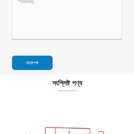
জমা

সংশ্লিষ্ট পণ্য