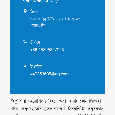

ঠিকানা
শুনওয়াং অ্যাভিনিউ, ঝুচেং সিটি, শানডং
প্রদেশ, চীন

টেলিফোন
+86-15805367953
ই-মেইল

447353695@qq.com
উদ্ধৃতি বা সহযোগিতার বিষয়ে আপনার যদি কোন জিজ্ঞাসা
থাকে, অনুগ্রহ করে ইমেল করুন বা নিম্নলিখিত অনুসন্ধান