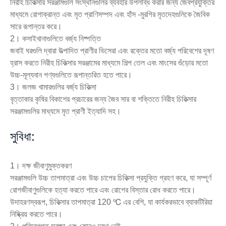
নিরীহ চিকিত্সার সরঞ্জামগুলি সংস্থানগুলির ব্যবহার উপলব্ধি করার জন্য জৈবপ্রযুক্তির
মাধ্যমে রোগাক্রান্ত এবং মৃত প্রাণিসম্পদ এবং হাঁস -মুরগির মৃতদেহগুলিকে জৈবিক
সারে রূপান্তর করে।
2। কসাইখানাগুলিতে বর্জ্য নিষ্পত্তি
জবাই ঘরগুলি দ্বারা উত্পাদিত প্রাণীর ভিসেরা এবং রক্তের মতো বর্জ্য পরিবেশের দূষণ
হ্রাস করতে নিরীহ চিকিত্সার সরঞ্জামের মাধ্যমে শিল্প তেল এবং মাংসের গুঁড়োর মতো
উচ্চ-মূল্যবান পণ্যগুলিতে রূপান্তরিত হতে পারে।
3। জলজ খামারগুলির বর্জ্য চিকিত্সা
বৃত্তাকার কৃষির বিকাশের প্রচারের জন্য জৈব সার বা শক্তিতে নিরীহ চিকিত্সার
সরঞ্জামগুলির মাধ্যমে মৃত প্রাণী ইত্যাদি সহ।
সুবিধা:
1। দক্ষ জীবাণুমুক্তকরণ
সরঞ্জামগুলি উচ্চ তাপমাত্রা এবং উচ্চ চাপের চিকিত্সা প্রযুক্তি গ্রহণ করে, যা সম্পূর্ণ
রোগজীবাণুগুলিকে হত্যা করতে পারে এবং রোগের বিস্তার রোধ করতে পারে।
উদাহরণস্বরূপ, চিকিত্সার তাপমাত্রা 120 ℃ এর বেশি, যা কার্যকরভাবে ব্যাকটিরিয়া
নিষ্ক্রিয় করতে পারে।