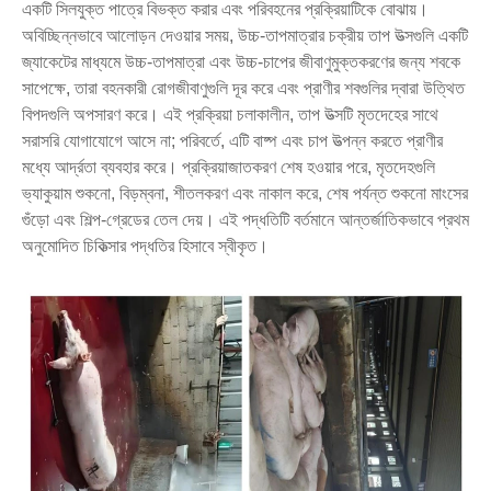
একটি সিলযুক্ত পাত্রে বিভক্ত করার এবং পরিবহনের প্রক্রিয়াটিকে বোঝায়।
অবিচ্ছিন্নভাবে আলোড়ন দেওয়ার সময়, উচ্চ-তাপমাত্রার চক্রীয় তাপ উত্সগুলি একটি
জ্যাকেটের মাধ্যমে উচ্চ-তাপমাত্রা এবং উচ্চ-চাপের জীবাণুমুক্তকরণের জন্য শবকে
সাপেক্ষে, তারা বহনকারী রোগজীবাণুগুলি দূর করে এবং প্রাণীর শবগুলির দ্বারা উত্থিত
বিপদগুলি অপসারণ করে। এই প্রক্রিয়া চলাকালীন, তাপ উত্সটি মৃতদেহের সাথে
সরাসরি যোগাযোগে আসে না; পরিবর্তে, এটি বাষ্প এবং চাপ উত্পন্ন করতে প্রাণীর
মধ্যে আর্দ্রতা ব্যবহার করে। প্রক্রিয়াজাতকরণ শেষ হওয়ার পরে, মৃতদেহগুলি
ভ্যাকুয়াম শুকনো, বিড়ম্বনা, শীতলকরণ এবং নাকাল করে, শেষ পর্যন্ত শুকনো মাংসের
গুঁড়ো এবং শিল্প-গ্রেডের তেল দেয়। এই পদ্ধতিটি বর্তমানে আন্তর্জাতিকভাবে প্রথম
অনুমোদিত চিকিত্সার পদ্ধতির হিসাবে স্বীকৃত।