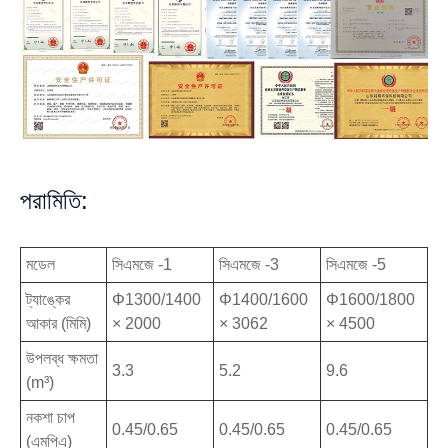
পরামিতি:
মডেল
সিএমজে -1
সিএমজে -3
সিএমজে -5
ট্যাঙ্কের
Φ1300/1400
Φ1400/1600
Φ1600/1800
আকার (মিমি)
× 2000
× 3062
× 4500
উপলব্ধ ক্ষমতা
3.3
5.2
9.6
(m³)
নকশা চাপ
0.45/0.65
0.45/0.65
0.45/0.65
(এমপিএ)