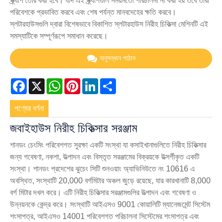
স্ক্র্যাপ তৈরি করা হবে। যদি এই স্ক্র্যাপগুলি সময়মতো পরিচালনা না করা হয় তবে তারা
পরিবেশকে প্রভাবিত করবে এবং শেষ পর্যন্ত মানবদেহের ক্ষতি করবে।
স্লটারহাউসগুলি দ্বারা বিশেষভাবে বিকাশিত স্লটারহাউস নিরীহ চিকিত্সা মেশিনটি এই
সমস্যাটিকে সম্পূর্ণরূপে সমাধান করেছে।
অনুসন্ধান পাঠান
Facebook
X
WhatsApp
Pinterest
LinkedIn
Share
পণ্যের বর্ণনা
জবাইহাউস নিরীহ চিকিত্সার সরঞ্জাম
শানডং চেংমিং পরিবেশগত সুরক্ষা একটি সংস্থা যা কসাইখানাগুলিতে নিরীহ চিকিত্সার
জন্য গবেষণা, নকশা, উত্পাদন এবং বিস্তৃত সরঞ্জামের বিক্রয়কে উত্সর্গীকৃত একটি
সংস্থা। শানডং প্রদেশের ঝুচেং সিটি শুনওয়াং অ্যাভিনিউতে নং 10616 এ
অবস্থিত, সংস্থাটি 20,000 বর্গমিটার অঞ্চল জুড়ে রয়েছে, যার কারখানাটি 8,000
বর্গ মিটার দখল করে। এটি নিরীহ চিকিত্সার সরঞ্জামগুলির উত্পাদন এবং গবেষণা ও
উন্নয়নকে কেন্দ্র করে। সংস্থাটি আইএসও 9001 কোয়ালিটি ম্যানেজমেন্ট সিস্টেম
শংসাপত্র, আইএসও 14001 পরিবেশগত পরিচালনা সিস্টেমের শংসাপত্র এবং