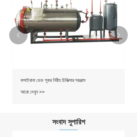


কসাইখানা ডেড শূকর নিরীহ চিকিত্সার সরঞ্জাম
আরো দেখুন >>
সংবাদ সুপারিশ