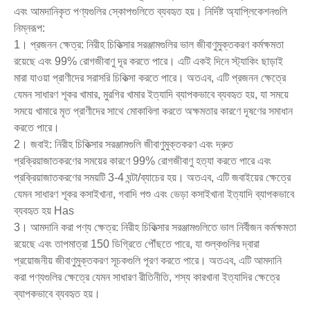
এবং আমদানিকৃত পণ্যগুলির স্কোপগুলিতে ব্যবহৃত হয়। নির্দিষ্ট অ্যাপ্লিকেশনগুলি
নিম্নরূপ:
1। প্রজনন ক্ষেত্র: নিরীহ চিকিত্সার সরঞ্জামগুলির ভাল জীবাণুমুক্তকরণ কর্মক্ষমতা
রয়েছে এবং 99% রোগজীবাণু দূর করতে পারে। এটি একই দিনে স্ট্যাকিং ছাড়াই
মারা যাওয়া প্রাণীদের সরাসরি চিকিত্সা করতে পারে। অতএব, এটি প্রজনন ক্ষেত্রে
যেমন সাধারণ শূকর খামার, মুরগির খামার ইত্যাদি ব্যাপকভাবে ব্যবহৃত হয়, যা সময়ে
সময়ে খামারে মৃত প্রাণীদের সাথে মোকাবিলা করতে অক্ষমতার কারণে দূষণের সমাধান
করতে পারে।
2। জবাই: নিরীহ চিকিত্সার সরঞ্জামগুলি জীবাণুমুক্তকরণ এবং দ্রুত
প্রক্রিয়াজাতকরণের সময়ের কারণে 99% রোগজীবাণু হত্যা করতে পারে এবং
প্রক্রিয়াজাতকরণের সময়টি 3-4 ঘন্টা/ব্যাচের হয়। অতএব, এটি জবাইয়ের ক্ষেত্রে
যেমন সাধারণ শূকর কসাইখানা, গবাদি পশু এবং ভেড়া কসাইখানা ইত্যাদি ব্যাপকভাবে
ব্যবহৃত হয় Has
3। আমদানি করা পণ্য ক্ষেত্র: নিরীহ চিকিত্সার সরঞ্জামগুলিতে ভাল নির্বীজন কর্মক্ষমতা
রয়েছে এবং তাপমাত্রা 150 ডিগ্রিতে পৌঁছতে পারে, যা শুল্কগুলির দ্বারা
প্রয়োজনীয় জীবাণুমুক্তকরণ সূচকগুলি পূরণ করতে পারে। অতএব, এটি আমদানি
করা পণ্যগুলির ক্ষেত্রে যেমন সাধারণ রীতিনীতি, শস্য কারখানা ইত্যাদির ক্ষেত্রে
ব্যাপকভাবে ব্যবহৃত হয়।