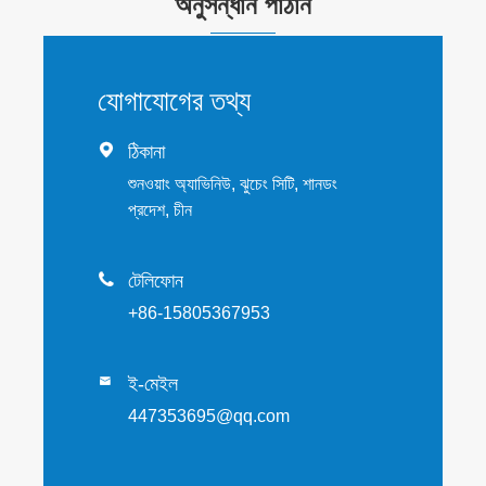
অনুসন্ধান পাঠান
যোগাযোগের তথ্য

ঠিকানা
শুনওয়াং অ্যাভিনিউ, ঝুচেং সিটি, শানডং
প্রদেশ, চীন

টেলিফোন
+86-15805367953
ই-মেইল

447353695@qq.com