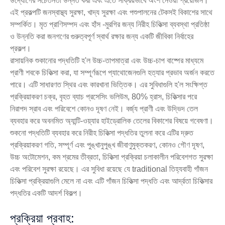
উদ্যোগের সচেতনতা উন্নত করা এবং এতে সক্রিয়ভাবে অংশ নেওয়া প্রয়োজন।
এই প্রকল্পটি জনস্বাস্থ্য সুরক্ষা, খাদ্য সুরক্ষা এবং পশুপালনের টেকসই বিকাশের সাথে
সম্পর্কিত। মৃত প্রাণিসম্পদ এবং হাঁস -মুরগির জন্য নিরীহ চিকিত্সা ব্যবস্থা প্রতিষ্ঠা
ও উন্নতি করা জনগণের গুরুত্বপূর্ণ স্বার্থ রক্ষার জন্য একটি জীবিকা নির্বাহের
প্রকল্প।
রাসায়নিক শুকানোর পদ্ধতিটি হ'ল উচ্চ-তাপমাত্রা এবং উচ্চ-চাপ বাষ্পের মাধ্যমে
প্রাণী শবকে চিকিত্সা করা, যা সম্পূর্ণরূপে প্যাথোজেনগুলি হত্যার প্রভাব অর্জন করতে
পারে। এটি সাধারণত স্থির এবং কারখানা ভিত্তিক। এর সুবিধাগুলি হ'ল সংক্ষিপ্ত
প্রক্রিয়াকরণ চক্র, বৃহত ব্যাচ প্রসেসিং ভলিউম, 80% হ্রাস, চিকিত্সার পরে
নিরাপদ স্রাব এবং পরিবেশে কোনও দূষণ নেই। বর্জ্য প্রাণী এবং উদ্ভিদ তেল
ব্যবহার করে অবনমিত অ্যান্টি-ওয়্যার হাইড্রোলিক তেলের বিকাশের বিষয়ে গবেষণা।
শুকনো পদ্ধতিটি ব্যবহার করে নিরীহ চিকিত্সা পদ্ধতির তুলনা করে এটির দ্রুত
প্রক্রিয়াকরণ গতি, সম্পূর্ণ এবং পুঙ্খানুপুঙ্খ জীবাণুমুক্তকরণ, কোনও গৌণ দূষণ,
উচ্চ অটোমেশন, কম শ্রমের তীব্রতা, চিকিত্সা প্রক্রিয়া চলাকালীন পরিবেশগত সুরক্ষা
এবং পরিবেশ সুরক্ষা রয়েছে। এর সুবিধা রয়েছে যে traditional তিহ্যবাহী গাঁজন
চিকিত্সা প্রক্রিয়াগুলি মেলে না এবং এটি গাঁজন চিকিত্সা পদ্ধতি এবং আর্দ্রতা চিকিত্সার
পদ্ধতির একটি আদর্শ বিকল্প।
প্রক্রিয়া প্রবাহ: