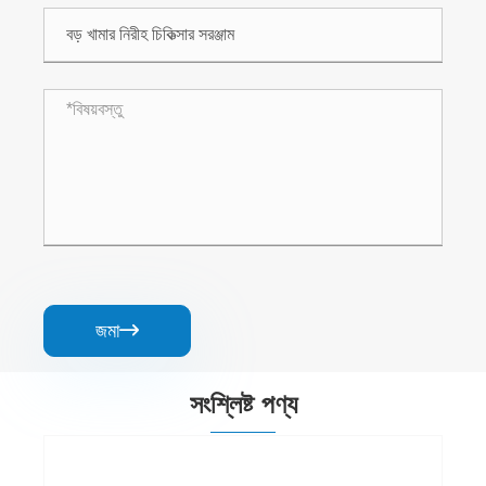
জমা

সংশ্লিষ্ট পণ্য