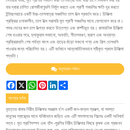
দেওয়ার সময়, মৃত প্রাণীর শবগুলি উচ্চ তাপমাত্রা এবং উচ্চ চাপে নির্বীজন করা হয়
যার দ্বারা চালিত রোগজীবাণুগুলি নির্মূল করতে এবং প্রাণী শবগুলির ক্ষতি দূর করতে
ইন্টারলেয়ারে একটি উচ্চ-তাপমাত্রা সঞ্চালিত তাপ উত্স প্রবর্তন করে। চিকিত্সা
প্রক্রিয়া চলাকালীন, তাপ উত্স সরাসরি মৃত প্রাণী শবগুলির সাথে যোগাযোগ করে না।
পশুর দেহের জল চাপ উত্পন্ন করতে উত্তপ্ত এবং বাষ্পীভূত হয়। রাসায়নিক চিকিত্সা
শেষ হওয়ার পরে, ভ্যাকুয়াম শুকানো, অবনতি, শীতলকরণ, ক্রাশ এবং অন্যান্য
প্রক্রিয়াগুলি শেষ পর্যন্ত মাংস এবং হাড়ের গুঁড়ো শুকনো পণ্য এবং শিল্প তেলগুলি
পাওয়ার জন্য পরিচালিত হয়। এটি বর্তমানে আন্তর্জাতিকভাবে স্বীকৃত প্রথম চিকিত্সা
পদ্ধতি।
অনুসন্ধান পাঠান
Facebook
X
WhatsApp
Pinterest
LinkedIn
Share
পণ্যের বর্ণনা
বৃহত্তর খামার নিরীহ চিকিত্সার সরঞ্জাম হ'ল একটি জন-বান্ধব প্রকল্প, যা সমস্ত
মানুষের স্বাস্থ্যের সাথে ঘনিষ্ঠভাবে জড়িত এবং এটি পশুপালনের শিল্পের একটি অনিবার্য
সত্য। মৃত প্রাণিসম্পদ এবং হাঁস -মুরগির নিরীহ চিকিত্সার বিষয়ে কৃষক এবং প্রজনন