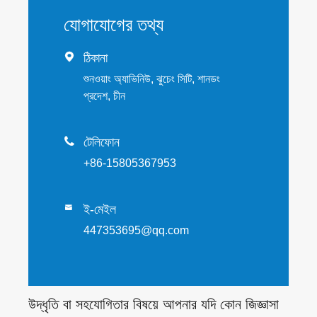
যোগাযোগের তথ্য

ঠিকানা
শুনওয়াং অ্যাভিনিউ, ঝুচেং সিটি, শানডং
প্রদেশ, চীন

টেলিফোন
+86-15805367953
ই-মেইল

447353695@qq.com
উদ্ধৃতি বা সহযোগিতার বিষয়ে আপনার যদি কোন জিজ্ঞাসা