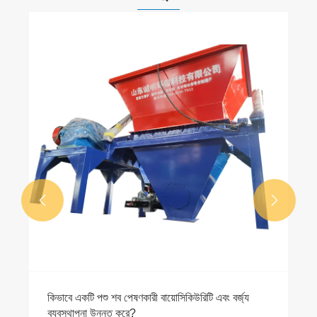
নিরীহ চিকিত্সার সরঞ্জাম কী?
আরো দেখুন >>

