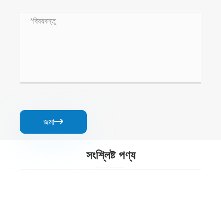
জমা

সংশ্লিষ্ট পণ্য
রান্নাঘর বর্জ্য ড্রায়ার
আরো দেখুন >>