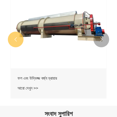


সংবাদ সুপারিশ