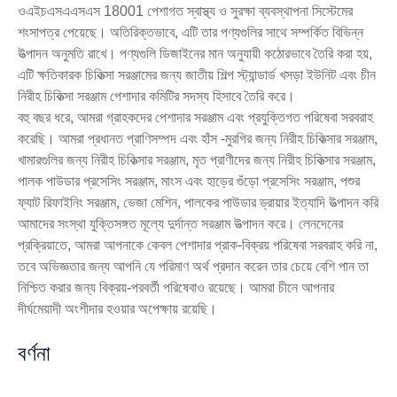
ওএইচএসএএসএস 18001 পেশাগত স্বাস্থ্য ও সুরক্ষা ব্যবস্থাপনা সিস্টেমের
শংসাপত্র পেয়েছে। অতিরিক্তভাবে, এটি তার পণ্যগুলির সাথে সম্পর্কিত বিভিন্ন
উত্পাদন অনুমতি রাখে। পণ্যগুলি ডিজাইনের মান অনুযায়ী কঠোরভাবে তৈরি করা হয়,
এটি ক্ষতিকারক চিকিত্সা সরঞ্জামের জন্য জাতীয় শিল্প স্ট্যান্ডার্ড খসড়া ইউনিট এবং চীন
নিরীহ চিকিত্সা সরঞ্জাম পেশাদার কমিটির সদস্য হিসাবে তৈরি করে।
বহু বছর ধরে, আমরা গ্রাহকদের পেশাদার সরঞ্জাম এবং প্রযুক্তিগত পরিষেবা সরবরাহ
করেছি। আমরা প্রধানত প্রাণিসম্পদ এবং হাঁস -মুরগির জন্য নিরীহ চিকিত্সার সরঞ্জাম,
খামারগুলির জন্য নিরীহ চিকিত্সার সরঞ্জাম, মৃত প্রাণীদের জন্য নিরীহ চিকিত্সার সরঞ্জাম,
পালক পাউডার প্রসেসিং সরঞ্জাম, মাংস এবং হাড়ের গুঁড়ো প্রসেসিং সরঞ্জাম, পশুর
ফ্যাট রিফাইনিং সরঞ্জাম, ভেজা মেশিন, পালকের পাউডার ড্রায়ার ইত্যাদি উত্পাদন করি
আমাদের সংস্থা যুক্তিসঙ্গত মূল্যে দুর্দান্ত সরঞ্জাম উত্পাদন করে। লেনদেনের
প্রক্রিয়াতে, আমরা আপনাকে কেবল পেশাদার প্রাক-বিক্রয় পরিষেবা সরবরাহ করি না,
তবে অভিজ্ঞতার জন্য আপনি যে পরিমাণ অর্থ প্রদান করেন তার চেয়ে বেশি পান তা
নিশ্চিত করার জন্য বিক্রয়-পরবর্তী পরিষেবাও রয়েছে। আমরা চীনে আপনার
দীর্ঘমেয়াদী অংশীদার হওয়ার অপেক্ষায় রয়েছি।
বর্ণনা