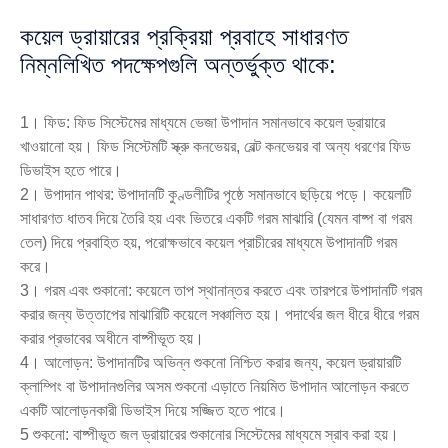
কয়েল ড্রায়ারের প্রক্রিয়া প্রবাহে সাধারণত
নিম্নলিখিত পদক্ষেপগুলি অন্তর্ভুক্ত থাকে:
1। ফিড: ফিড সিস্টেমের মাধ্যমে ভেজা উপাদান সমানভাবে কয়েল ড্রায়ারে
খাওয়ানো হয়। ফিড সিস্টেমটি স্ক্রু কনভেয়র, বেল্ট কনভেয়র বা অন্য ধরণের ফিড
ডিভাইস হতে পারে।
2। উপাদান পাথর: উপাদানটি কুণ্ডলীটির পৃষ্ঠে সমানভাবে ছড়িয়ে পড়ে। কয়েলটি
সাধারণত ধাতব দিয়ে তৈরি হয় এবং ভিতরে একটি গরম মাঝারি (যেমন বাষ্প বা গরম
তেল) দিয়ে প্রবাহিত হয়, পরোক্ষভাবে কয়েল প্রাচীরের মাধ্যমে উপাদানটি গরম
করে।
3। গরম এবং শুকানো: কয়েলে তাপ স্থানান্তর করতে এবং তারপরে উপাদানটি গরম
করার জন্য উত্তাপের মাঝারিটি কয়েলে সঞ্চালিত হয়। পদার্থের জল ধীরে ধীরে গরম
করার প্রভাবের অধীনে বাষ্পীভূত হয়।
4। আলোড়ন: উপাদানটির অভিন্ন শুকনো নিশ্চিত করার জন্য, কয়েল ড্রায়ারটি
ক্লাম্পিং বা উপাদানগুলির অসম শুকনো এড়াতে নিয়মিত উপাদান আলোড়ন করতে
একটি আলোড়নকারী ডিভাইস দিয়ে সজ্জিত হতে পারে।
5 শুকনো: বাষ্পীভূত জল ড্রায়ারের শুকানোর সিস্টেমের মাধ্যমে স্রাব করা হয়।