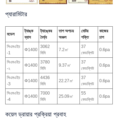
প্যারামিটার
ট্যাঙ্ক
ট্যাঙ্কের
তাপ অপচয়
মোটর
কাজের
মডেল
ব্যাস
দৈর্ঘ্য
অঞ্চল
শক্তি
চাপ
সিএমএইচ
3062
37
Φ1400
7.2㎡
0.6pa
-1
মিমি
কেডব্লিউ
সিএমএইচ
3780
37
Φ1400
9.37㎡
0.6pa
-২
মিমি
কেডব্লিউ
সিএমএইচ
4436
37
Φ1400
22.27㎡
0.6pa
-3
মিমি
কেডব্লিউ
সিএমএইচ
7000
55
Φ1400
25.09㎡
0.6pa
-4
মিমি
কেডব্লিউ
কয়েল ড্রায়ার প্রক্রিয়া প্রবাহ