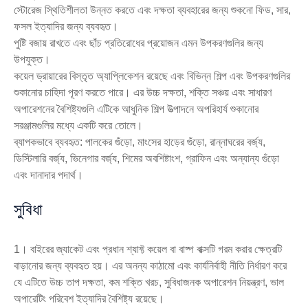
স্টোরেজ স্থিতিশীলতা উন্নত করতে এবং দক্ষতা ব্যবহারের জন্য শুকনো ফিড, সার,
ফসল ইত্যাদির জন্য ব্যবহৃত।
পুষ্টি বজায় রাখতে এবং ছাঁচ প্রতিরোধের প্রয়োজন এমন উপকরণগুলির জন্য
উপযুক্ত।
কয়েল ড্রায়ারের বিস্তৃত অ্যাপ্লিকেশন রয়েছে এবং বিভিন্ন শিল্প এবং উপকরণগুলির
শুকানোর চাহিদা পূরণ করতে পারে। এর উচ্চ দক্ষতা, শক্তি সঞ্চয় এবং সাধারণ
অপারেশনের বৈশিষ্ট্যগুলি এটিকে আধুনিক শিল্প উত্পাদনে অপরিহার্য শুকানোর
সরঞ্জামগুলির মধ্যে একটি করে তোলে।
ব্যাপকভাবে ব্যবহৃত: পালকের গুঁড়ো, মাংসের হাড়ের গুঁড়ো, রান্নাঘরের বর্জ্য,
ডিস্টিলারি বর্জ্য, ভিনেগার বর্জ্য, শিমের অবশিষ্টাংশ, গ্রাফিন এবং অন্যান্য গুঁড়ো
এবং দানাদার পদার্থ।
সুবিধা
1। বাইরের জ্যাকেট এবং প্রধান শ্যাফ্ট কয়েল বা বাষ্প বাক্সটি গরম করার ক্ষেত্রটি
বাড়ানোর জন্য ব্যবহৃত হয়। এর অনন্য কাঠামো এবং কার্যনির্বাহী নীতি নির্ধারণ করে
যে এটিতে উচ্চ তাপ দক্ষতা, কম শক্তি খরচ, সুবিধাজনক অপারেশন নিয়ন্ত্রণ, ভাল
অপারেটিং পরিবেশ ইত্যাদির বৈশিষ্ট্য রয়েছে।