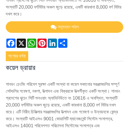
শানডং প্রদেশের ঝুচেং সিটি শুনওয়াং অ্যাভিনিউতে নং 10616 এ অবস্থিত,
সংস্থাটি 20,000 বর্গমিটার অঞ্চল জুড়ে রয়েছে, একটি কারখানা 8,000 বর্গ মিটার
দখল করে।
অনুসন্ধান পাঠান
Facebook
X
WhatsApp
Pinterest
LinkedIn
Share
পণ্যের বর্ণনা
কয়েল ড্রায়ার
শানডং চেংমিং পরিবেশ সুরক্ষা একটি সংস্থা যা কয়েল শুকানোর সরঞ্জামগুলির সম্পূর্ণ
সেটগুলির গবেষণা, নকশা, উত্পাদন এবং বিক্রয়কে উত্সর্গীকৃত একটি সংস্থা। শানডং
প্রদেশের ঝুচেং সিটি শুনওয়াং অ্যাভিনিউতে নং 10616 এ অবস্থিত, সংস্থাটি
20,000 বর্গমিটার অঞ্চল জুড়ে রয়েছে, একটি কারখানা 8,000 বর্গ মিটার দখল
করে। এটি নিরীহ চিকিত্সার সরঞ্জামগুলির উত্পাদন এবং গবেষণা ও উন্নয়নকে কেন্দ্র
করে। সংস্থাটি আইএসও 9001 কোয়ালিটি ম্যানেজমেন্ট সিস্টেম শংসাপত্র,
আইএসও 14001 পরিবেশগত পরিচালনা সিস্টেমের শংসাপত্র এবং