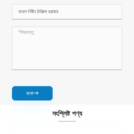
জমা

সংশ্লিষ্ট পণ্য