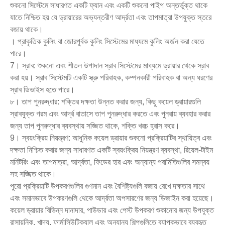
শুকনো সিস্টেমে সাধারণত একটি ফ্যান এবং একটি শুকনো পাইপ অন্তর্ভুক্ত থাকে
যাতে নিশ্চিত হয় যে ড্রায়ারের অভ্যন্তরীণ আর্দ্রতা এবং তাপমাত্রা উপযুক্ত স্তরে
বজায় থাকে।
। প্রাকৃতিক কুলিং বা জোরপূর্বক কুলিং সিস্টেমের মাধ্যমে কুলিং অর্জন করা যেতে
পারে।
7। স্রাব: শুকনো এবং শীতল উপাদান স্রাব সিস্টেমের মাধ্যমে ড্রায়ার থেকে স্রাব
করা হয়। স্রাব সিস্টেমটি একটি স্ক্রু পরিবাহক, কম্পনকারী পরিবাহক বা অন্য ধরণের
স্রাব ডিভাইস হতে পারে।
৮। তাপ পুনরুদ্ধার: শক্তির দক্ষতা উন্নত করার জন্য, কিছু কয়েল ড্রায়ারগুলি
স্রাবযুক্ত গরম এবং আর্দ্র বাতাসে তাপ পুনরুদ্ধার করতে এবং পুনরায় ব্যবহার করার
জন্য তাপ পুনরুদ্ধার ব্যবস্থায় সজ্জিত থাকে, শক্তি খরচ হ্রাস করে।
9। স্বয়ংক্রিয় নিয়ন্ত্রণ: আধুনিক কয়েল ড্রায়ার শুকনো প্রক্রিয়াটির স্থায়িত্ব এবং
দক্ষতা নিশ্চিত করার জন্য সাধারণত একটি স্বয়ংক্রিয় নিয়ন্ত্রণ ব্যবস্থা, রিয়েল-টাইম
মনিটরিং এবং তাপমাত্রা, আর্দ্রতা, ফিডের হার এবং অন্যান্য পরামিতিগুলির সমন্বয়
সহ সজ্জিত থাকে।
পুরো প্রক্রিয়াটি উপকরণগুলির গুণমান এবং বৈশিষ্ট্যগুলি বজায় রেখে দক্ষতার সাথে
এবং সমানভাবে উপকরণগুলি থেকে আর্দ্রতা অপসারণের জন্য ডিজাইন করা হয়েছে।
কয়েল ড্রায়ার বিভিন্ন দানাদার, পাউডার এবং পেস্ট উপকরণ শুকানোর জন্য উপযুক্ত
রাসায়নিক, খাদ্য, ফার্মাসিউটিক্যাল এবং অন্যান্য শিল্পগুলিতে ব্যাপকভাবে ব্যবহৃত