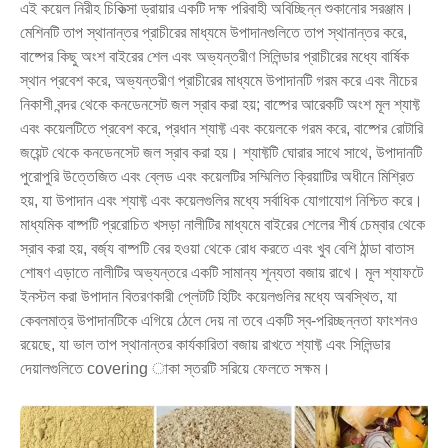
এই কয়েল নিরীহ চিকিত্সা ড্রায়ার একটি দক্ষ পরিবাহী অবিচ্ছিন্ন শুকানোর সরঞ্জাম।
মেশিনটি তাপ স্থানান্তর প্রাচীরের মাধ্যমে উপাদানগুলিতে তাপ স্থানান্তর করে,
বাষ্পের কিছু অংশ বাইরের শেল এবং অভ্যন্তরীণ সিলিন্ডার প্রাচীরের মধ্যে বার্ষিক
স্থান প্রবেশ করে, অভ্যন্তরীণ প্রাচীরের মাধ্যমে উপাদানটি গরম করে এবং নীচের
নিকাশী বন্দর থেকে কনডেনসেট জল স্রাব করা হয়; বাষ্পের আরেকটি অংশ মূল শ্যাফ্ট
এবং কয়েলটিতে প্রবেশ করে, প্রধান শ্যাফ্ট এবং কয়েলকে গরম করে, বাষ্পের রোটারি
জয়েন্ট থেকে কনডেনসেট জল স্রাব করা হয়। শ্যাফ্টটি ঘোরার সাথে সাথে, উপাদানটি
পুরোপুরি উত্তেজিত এবং ব্লেড এবং কয়েলটির সম্মিলিত ক্রিয়াটির অধীনে মিশ্রিত
হয়, যা উপাদান এবং শ্যাফ্ট এবং কয়েলগুলির মধ্যে সর্বাধিক যোগাযোগ নিশ্চিত করে।
মাধ্যমিক বাষ্পটি প্ররোচিত খসড়া নালীটির মাধ্যমে বাইরের শেলের শীর্ষ চেম্বার থেকে
স্রাব করা হয়, বর্জ্য বাষ্পটি বের হওয়া থেকে রোধ করতে এবং খুব বেশি ঠান্ডা বাতাস
শোষণ এড়াতে নালীটির অভ্যন্তরে একটি সামান্য শূন্যতা বজায় রাখে। মূল শ্যাফটে
ইনস্টল করা উপাদান বিতরণকারী প্লেটটি হিটিং কয়েলগুলির মধ্যে অবস্থিত, যা
কেবলমাত্র উপাদানটিকে এগিয়ে ঠেলে দেয় না তবে একটি স্ব-পরিচ্ছন্নতা ফাংশনও
রয়েছে, যা ভাল তাপ স্থানান্তর কার্যকারিতা বজায় রাখতে শ্যাফ্ট এবং সিলিন্ডার
দেয়ালগুলিতে covering াকা স্তরটি সরিয়ে ফেলতে সক্ষম।