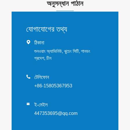
অনুসন্ধান পাঠান
যোগাযোগের তথ্য

ঠিকানা
শুনওয়াং অ্যাভিনিউ, ঝুচেং সিটি, শানডং
প্রদেশ, চীন

টেলিফোন
+86-15805367953
ই-মেইল

447353695@qq.com