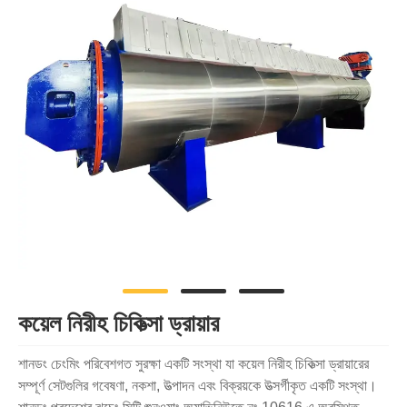
কয়েল নিরীহ চিকিত্সা ড্রায়ার
শানডং চেংমিং পরিবেশগত সুরক্ষা একটি সংস্থা যা কয়েল নিরীহ চিকিত্সা ড্রায়ারের
সম্পূর্ণ সেটগুলির গবেষণা, নকশা, উত্পাদন এবং বিক্রয়কে উত্সর্গীকৃত একটি সংস্থা।