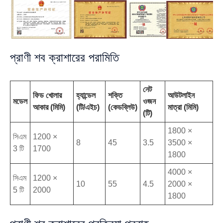
প্রাণী শব ক্রাশারের পরামিতি
নেট
ফিড খোলার
হ্যান্ডেল
শক্তি
আউটলাইন
মডেল
ওজন
আকার (মিমি)
(টি/এইচ)
(কেডব্লিউ)
মাত্রা (মিমি)
(টি)
1800 ×
সিএম
1200 ×
8
45
3.5
3500 ×
3 টি
1700
1800
4000 ×
সিএম
1200 ×
10
55
4.5
2000 ×
5 টি
2000
1800