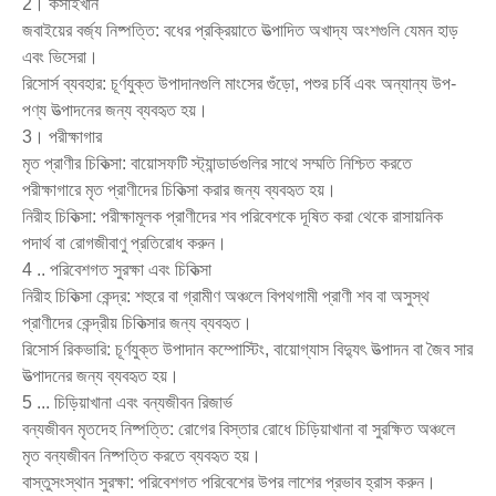
2। কসাইখান
জবাইয়ের বর্জ্য নিষ্পত্তি: বধের প্রক্রিয়াতে উত্পাদিত অখাদ্য অংশগুলি যেমন হাড়
এবং ভিসেরা।
রিসোর্স ব্যবহার: চূর্ণযুক্ত উপাদানগুলি মাংসের গুঁড়ো, পশুর চর্বি এবং অন্যান্য উপ-
পণ্য উত্পাদনের জন্য ব্যবহৃত হয়।
3। পরীক্ষাগার
মৃত প্রাণীর চিকিত্সা: বায়োসফটি স্ট্যান্ডার্ডগুলির সাথে সম্মতি নিশ্চিত করতে
পরীক্ষাগারে মৃত প্রাণীদের চিকিত্সা করার জন্য ব্যবহৃত হয়।
নিরীহ চিকিত্সা: পরীক্ষামূলক প্রাণীদের শব পরিবেশকে দূষিত করা থেকে রাসায়নিক
পদার্থ বা রোগজীবাণু প্রতিরোধ করুন।
4 .. পরিবেশগত সুরক্ষা এবং চিকিত্সা
নিরীহ চিকিত্সা কেন্দ্র: শহুরে বা গ্রামীণ অঞ্চলে বিপথগামী প্রাণী শব বা অসুস্থ
প্রাণীদের কেন্দ্রীয় চিকিত্সার জন্য ব্যবহৃত।
রিসোর্স রিকভারি: চূর্ণযুক্ত উপাদান কম্পোস্টিং, বায়োগ্যাস বিদ্যুৎ উত্পাদন বা জৈব সার
উত্পাদনের জন্য ব্যবহৃত হয়।
5 ... চিড়িয়াখানা এবং বন্যজীবন রিজার্ভ
বন্যজীবন মৃতদেহ নিষ্পত্তি: রোগের বিস্তার রোধে চিড়িয়াখানা বা সুরক্ষিত অঞ্চলে
মৃত বন্যজীবন নিষ্পত্তি করতে ব্যবহৃত হয়।
বাস্তুসংস্থান সুরক্ষা: পরিবেশগত পরিবেশের উপর লাশের প্রভাব হ্রাস করুন।