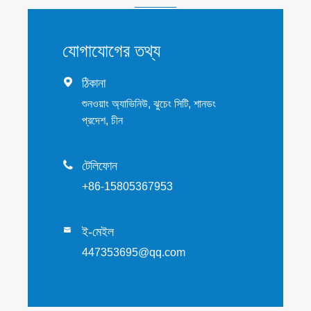
যোগাযোগের তথ্য

ঠিকানা
শুনওয়াং অ্যাভিনিউ, ঝুচেং সিটি, শানডং
প্রদেশ, চীন

টেলিফোন
+86-15805367953
ই-মেইল

447353695@qq.com