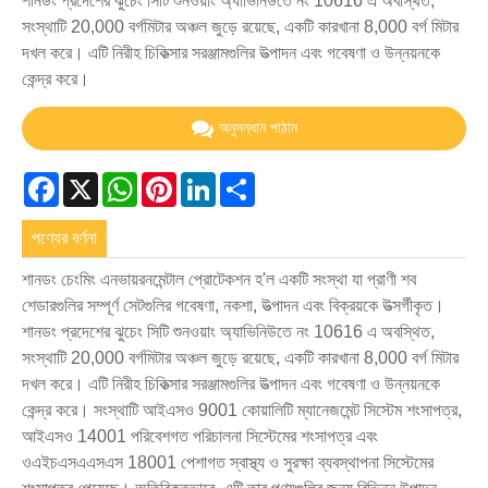
শানডং প্রদেশের ঝুচেং সিটি শুনওয়াং অ্যাভিনিউতে নং 10616 এ অবস্থিত,
সংস্থাটি 20,000 বর্গমিটার অঞ্চল জুড়ে রয়েছে, একটি কারখানা 8,000 বর্গ মিটার
দখল করে। এটি নিরীহ চিকিত্সার সরঞ্জামগুলির উত্পাদন এবং গবেষণা ও উন্নয়নকে
কেন্দ্র করে।
অনুসন্ধান পাঠান
Facebook
X
WhatsApp
Pinterest
LinkedIn
Share
পণ্যের বর্ণনা
শানডং চেংমিং এনভায়রনমেন্টাল প্রোটেকশন হ'ল একটি সংস্থা যা প্রাণী শব
শেডারগুলির সম্পূর্ণ সেটগুলির গবেষণা, নকশা, উত্পাদন এবং বিক্রয়কে উত্সর্গীকৃত।
শানডং প্রদেশের ঝুচেং সিটি শুনওয়াং অ্যাভিনিউতে নং 10616 এ অবস্থিত,
সংস্থাটি 20,000 বর্গমিটার অঞ্চল জুড়ে রয়েছে, একটি কারখানা 8,000 বর্গ মিটার
দখল করে। এটি নিরীহ চিকিত্সার সরঞ্জামগুলির উত্পাদন এবং গবেষণা ও উন্নয়নকে
কেন্দ্র করে। সংস্থাটি আইএসও 9001 কোয়ালিটি ম্যানেজমেন্ট সিস্টেম শংসাপত্র,
আইএসও 14001 পরিবেশগত পরিচালনা সিস্টেমের শংসাপত্র এবং
ওএইচএসএএসএস 18001 পেশাগত স্বাস্থ্য ও সুরক্ষা ব্যবস্থাপনা সিস্টেমের