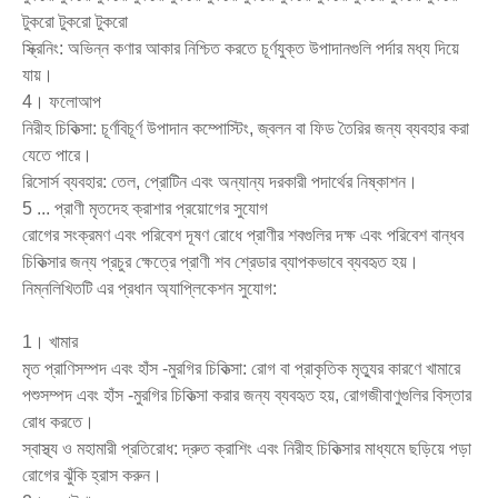
টুকরো টুকরো টুকরো
স্ক্রিনিং: অভিন্ন কণার আকার নিশ্চিত করতে চূর্ণযুক্ত উপাদানগুলি পর্দার মধ্য দিয়ে
যায়।
4। ফলোআপ
নিরীহ চিকিত্সা: চূর্ণবিচূর্ণ উপাদান কম্পোস্টিং, জ্বলন বা ফিড তৈরির জন্য ব্যবহার করা
যেতে পারে।
রিসোর্স ব্যবহার: তেল, প্রোটিন এবং অন্যান্য দরকারী পদার্থের নিষ্কাশন।
5 ... প্রাণী মৃতদেহ ক্রাশার প্রয়োগের সুযোগ
রোগের সংক্রমণ এবং পরিবেশ দূষণ রোধে প্রাণীর শবগুলির দক্ষ এবং পরিবেশ বান্ধব
চিকিত্সার জন্য প্রচুর ক্ষেত্রে প্রাণী শব শ্রেডার ব্যাপকভাবে ব্যবহৃত হয়।
নিম্নলিখিতটি এর প্রধান অ্যাপ্লিকেশন সুযোগ:
1। খামার
মৃত প্রাণিসম্পদ এবং হাঁস -মুরগির চিকিত্সা: রোগ বা প্রাকৃতিক মৃত্যুর কারণে খামারে
পশুসম্পদ এবং হাঁস -মুরগির চিকিত্সা করার জন্য ব্যবহৃত হয়, রোগজীবাণুগুলির বিস্তার
রোধ করতে।
স্বাস্থ্য ও মহামারী প্রতিরোধ: দ্রুত ক্রাশিং এবং নিরীহ চিকিত্সার মাধ্যমে ছড়িয়ে পড়া
রোগের ঝুঁকি হ্রাস করুন।