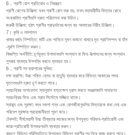
6 .. প্রাণী রোগ প্রতিরোধ ও নিয়ন্ত্রণ
প্রাণী রোগের চিকিত্সা: যখন প্রাণী রোগ শুরু হয়, তখন মহামারীটির বিস্তার রোধে
সংক্রামিত প্রাণীগুলি দ্রুত পরিচালনা করা উচিত।
জরুরী চিকিত্সা: হঠাৎ প্রাণীর প্রাদুর্ভাবের জন্য বড় আকারের নিরীহ চিকিত্সা।
7। কৃষি ও পশুপালন
খামার বর্জ্য নিষ্পত্তি: মাটি এবং পানিতে দূষণ কমাতে খামারে মৃত প্রাণিসম্পদ বা হাঁস
-মুরগি নিষ্পত্তি করুন।
বিজ্ঞপ্তি অর্থনীতি: চূর্ণযুক্ত উপাদানগুলি সংস্থান বা ফিড উত্পাদনের জন্য সংস্থান
পুনরায় ব্যবহার উপলব্ধি করতে ব্যবহৃত হয়।
6 .. প্রাণী শব ক্রাশারের সুবিধা:
দক্ষ ক্রাশিং: উচ্চ শক্তি ব্লেড বা হাতুড়ি ব্যবহার করে বিভিন্ন আকারের পশুর
মৃতদেহগুলি দ্রুত চূর্ণ করতে পারে।
স্বয়ংক্রিয় অপারেশন: ম্যানুয়াল হস্তক্ষেপ হ্রাস করতে সরঞ্জামগুলি সাধারণত
স্বয়ংক্রিয় ফিড এবং স্রাব সিস্টেমে সজ্জিত থাকে।
স্বাস্থ্য এবং সুরক্ষা: বদ্ধ নকশা গন্ধ এবং রোগজীবাণুগুলির বিস্তারকে বাধা দেয় এবং
পরিবেশ সুরক্ষার প্রয়োজনীয়তা পূরণ করে।
টেকসই: দীর্ঘমেয়াদী উচ্চ তীব্রতার কাজের জন্য উপযুক্ত পরিধান-প্রতিরোধী এবং
জারা-প্রতিরোধী উপকরণগুলি ব্যবহার করুন।
বহুগুণ: বিভিন্ন পরিস্থিতিতে উপযুক্ত বিভিন্ন প্রাণীর শব নিয়ে কাজ করতে পারে।