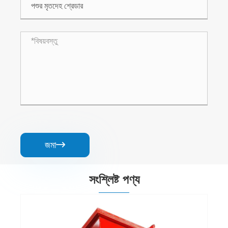
জমা

সংশ্লিষ্ট পণ্য