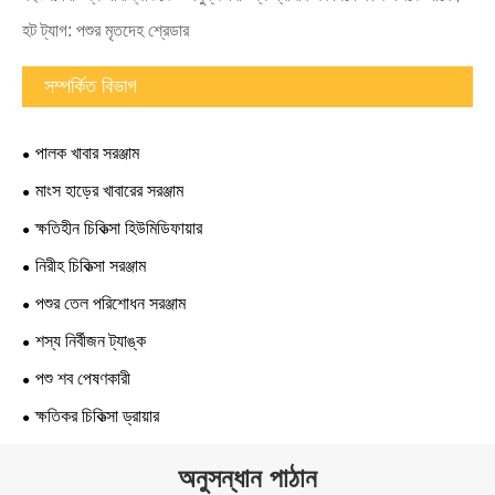
হট ট্যাগ: পশুর মৃতদেহ শ্রেডার
সম্পর্কিত বিভাগ
পালক খাবার সরঞ্জাম
মাংস হাড়ের খাবারের সরঞ্জাম
ক্ষতিহীন চিকিত্সা হিউমিডিফায়ার
নিরীহ চিকিত্সা সরঞ্জাম
পশুর তেল পরিশোধন সরঞ্জাম
শস্য নির্বীজন ট্যাঙ্ক
পশু শব পেষণকারী
ক্ষতিকর চিকিত্সা ড্রায়ার
অনুসন্ধান পাঠান