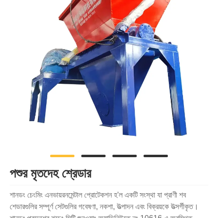
পশুর মৃতদেহ শ্রেডার
শানডং চেংমিং এনভায়রনমেন্টাল প্রোটেকশন হ'ল একটি সংস্থা যা প্রাণী শব
শেডারগুলির সম্পূর্ণ সেটগুলির গবেষণা, নকশা, উত্পাদন এবং বিক্রয়কে উত্সর্গীকৃত।