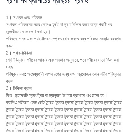
প্রাণী শব ক্রাশারের প্রক্রিয়া প্রবাহ
1। সংগ্রহ এবং পরিবহন
সংগ্রহ: পরিবহনের সময় কোনও ফুটো বা দূষণ নিশ্চিত করার জন্য প্রাণী শব
কেন্দ্রীয়ভাবে সংরক্ষণ করা হয়।
পরিবহন: গন্ধ এবং প্যাথোজেন স্প্রেড রোধ করতে বদ্ধ পরিবহন সরঞ্জাম ব্যবহার
করুন।
2। প্রাক-চিকিত্সা
শ্রেণিবিন্যাস: শরীরের আকার এবং প্রকার অনুসারে, পরে শরীরের সাথে ডিল করা
সহজ।
পরিষ্কার করা: অমেধ্যগুলি অপসারণের জন্য যখন প্রয়োজন তখন শরীর পরিষ্কার
করুন।
3। চিকিত্সা ক্রাশ
ফিড: মৃতদেহটি স্বয়ংক্রিয় বা ম্যানুয়াল উপায়ে ক্রাশারে খাওয়ানো হয়।
ক্রাশিং: শরীরকে ছোট ছোট টুকরো টুকরো টুকরো টুকরো টুকরো টুকরো টুকরো টুকরো
টুকরো টুকরো টুকরো টুকরো টুকরো টুকরো টুকরো টুকরো টুকরো টুকরো টুকরো টুকরো
টুকরো টুকরো টুকরো টুকরো টুকরো টুকরো টুকরো টুকরো টুকরো টুকরো টুকরো টুকরো
টুকরো টুকরো টুকরো টুকরো টুকরো টুকরো টুকরো টুকরো টুকরো টুকরো টুকরো টুকরো
টুকরো টুকরো টুকরো টুকরো টুকরো টুকরো টুকরো টুকরো টুকরো টুকরো টুকরো টুকরো