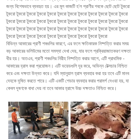
জন্য বিশেষভাবে ব্যবহৃত হয়। এর মূল কাজটি হ'ল প্রাণীর শবকে ছোট ছোট টুকরো
টুকরো টুকরো টুকরো টুকরো টুকরো টুকরো টুকরো টুকরো টুকরো টুকরো টুকরো টুকরো
টুকরো টুকরো টুকরো টুকরো টুকরো টুকরো টুকরো টুকরো টুকরো টুকরো টুকরো টুকরো
টুকরো টুকরো টুকরো টুকরো টুকরো টুকরো টুকরো টুকরো টুকরো টুকরো টুকরো টুকরো
টুকরো টুকরো টুকরো টুকরো টুকরো টুকরো টুকরো টুকরো টুকরো টুকরো
বিভিন্ন আকারের প্রাণী শবগুলির কারণে, এর ফলে ক্ষতিকারক নিষ্পত্তি করার সময়
বড় আকারের ভলিউমের মতো সমস্যা দেখা দেয়, যার ফলে প্রক্রিয়াজাতকরণ দক্ষতা
ধীর হয়। অতএব, প্রাণী শবগুলির নিরীহ নিষ্পত্তি করার আগে, এটি প্রাথমিক -
আকারের হ্রাস করা প্রয়োজন। এটি ভয়েডগুলি দূর করে, অভিন্ন টেক্সচার নিশ্চিত
করে এবং দক্ষতা উন্নত করে। যদি ম্যানুয়াল হ্রাস ব্যবহার করা হয় তবে এটি মানব
দেহকে দূষিত করতে পারে। এটি একটি শেডার ব্যবহার করার পরামর্শ দেওয়া হয়, যা
কেবল দূষণকে বাধা দেয় না তবে আকার হ্রাসে উচ্চ দক্ষতাও নিশ্চিত করে।