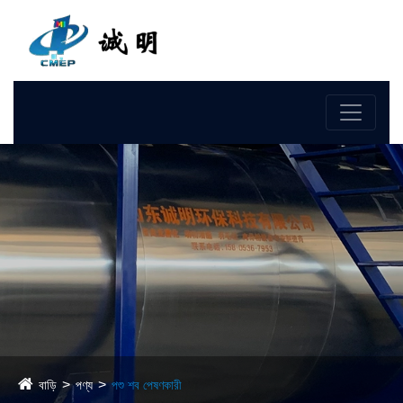
ভাষা
বাড়ি
পণ্য
পশু শব পেষণকারী