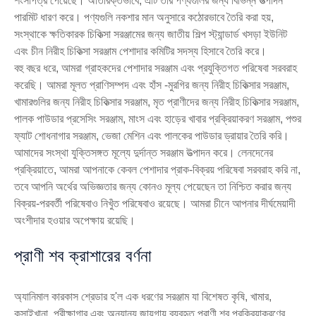
শংসাপত্র পেয়েছে। অতিরিক্তভাবে, এটি তার পণ্যগুলির জন্য বিভিন্ন উত্পাদন
পারমিট ধারণ করে। পণ্যগুলি নকশার মান অনুসারে কঠোরভাবে তৈরি করা হয়,
সংস্থাকে ক্ষতিকারক চিকিত্সা সরঞ্জামের জন্য জাতীয় শিল্প স্ট্যান্ডার্ড খসড়া ইউনিট
এবং চীন নিরীহ চিকিত্সা সরঞ্জাম পেশাদার কমিটির সদস্য হিসাবে তৈরি করে।
বহু বছর ধরে, আমরা গ্রাহকদের পেশাদার সরঞ্জাম এবং প্রযুক্তিগত পরিষেবা সরবরাহ
করেছি। আমরা মূলত প্রাণিসম্পদ এবং হাঁস -মুরগির জন্য নিরীহ চিকিত্সার সরঞ্জাম,
খামারগুলির জন্য নিরীহ চিকিত্সার সরঞ্জাম, মৃত প্রাণীদের জন্য নিরীহ চিকিত্সার সরঞ্জাম,
পালক পাউডার প্রসেসিং সরঞ্জাম, মাংস এবং হাড়ের খাবার প্রক্রিয়াকরণ সরঞ্জাম, পশুর
ফ্যাট শোধনাগার সরঞ্জাম, ভেজা মেশিন এবং পালকের পাউডার ড্রায়ার তৈরি করি।
আমাদের সংস্থা যুক্তিসঙ্গত মূল্যে দুর্দান্ত সরঞ্জাম উত্পাদন করে। লেনদেনের
প্রক্রিয়াতে, আমরা আপনাকে কেবল পেশাদার প্রাক-বিক্রয় পরিষেবা সরবরাহ করি না,
তবে আপনি অর্থের অভিজ্ঞতার জন্য কোনও মূল্য পেয়েছেন তা নিশ্চিত করার জন্য
বিক্রয়-পরবর্তী পরিষেবাও নিখুঁত পরিষেবাও রয়েছে। আমরা চীনে আপনার দীর্ঘমেয়াদী
অংশীদার হওয়ার অপেক্ষায় রয়েছি।
প্রাণী শব ক্রাশারের বর্ণনা
অ্যানিমাল কারকাস শ্রেডার হ'ল এক ধরণের সরঞ্জাম যা বিশেষত কৃষি, খামার,
কসাইখানা, পরীক্ষাগার এবং অন্যান্য জায়গায় ব্যবহৃত প্রাণী শব প্রক্রিয়াকরণের